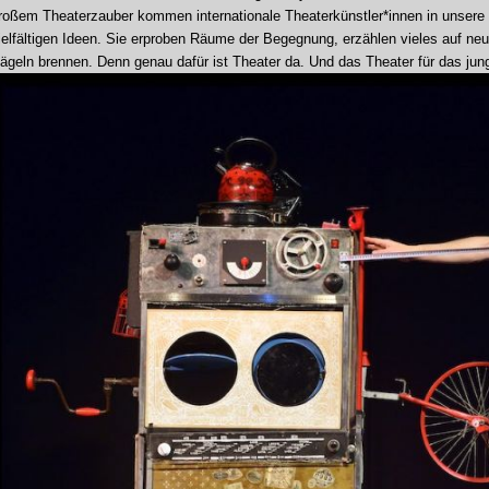
roßem Theaterzauber kommen internationale Theaterkünstler*innen in unsere 
ielfältigen Ideen. Sie erproben Räume der Begegnung, erzählen vieles auf neue
ägeln brennen. Denn genau dafür ist Theater da. Und das Theater für das ju