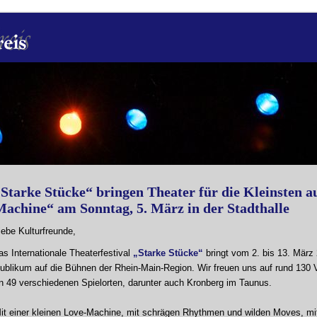
Starke Stücke“ bringen Theater für die Kleinsten au
Machine“ am Sonntag, 5. März in der Stadthalle
iebe Kulturfreunde,
as Internationale Theaterfestival
„Starke Stücke“
bringt vom 2. bis 13. März 
ublikum auf die Bühnen der Rhein-Main-Region. Wir freuen uns auf rund 130
n 49 verschiedenen Spielorten, darunter auch Kronberg im Taunus.
it einer kleinen Love-Machine, mit schrägen Rhythmen und wilden Moves, mi