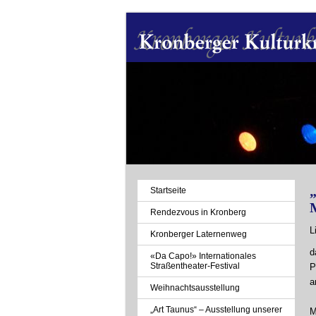
„
Navigation
Startseite
überspringen
Rendezvous in Kronberg
L
Kronberger Laternenweg
d
«Da Capo!» Internationales
Straßentheater-Festival
P
a
Weihnachtsausstellung
„Art Taunus“ – Ausstellung unserer
M