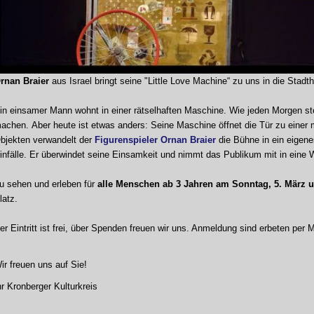
rnan Braier
aus Israel bringt seine "Little Love Machine“ zu uns in die Stadth
in einsamer Mann wohnt in einer rätselhaften Maschine. Wie jeden Morgen ste
achen. Aber heute ist etwas anders: Seine Maschine öffnet die Tür zu einer 
bjekten verwandelt der
Figurenspieler Ornan Braier
die Bühne in ein eigenes
infälle. Er überwindet seine Einsamkeit und nimmt das Publikum mit in eine W
u sehen und erleben für
alle Menschen ab 3 Jahren am Sonntag, 5. März 
latz.
er Eintritt ist frei, über Spenden freuen wir uns. Anmeldung sind erbeten per 
ir freuen uns auf Sie!
hr Kronberger Kulturkreis