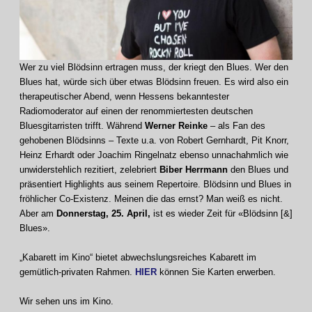
Wer zu viel Blödsinn ertragen muss, der kriegt den Blues. Wer den
Blues hat, würde sich über etwas Blödsinn freuen. Es wird also ein
therapeutischer Abend, wenn Hessens bekanntester
Radiomoderator auf einen der renommiertesten deutschen
Bluesgitarristen trifft. Während
Werner Reinke
– als Fan des
gehobenen Blödsinns – Texte u.a. von Robert Gernhardt, Pit Knorr,
Heinz Erhardt oder Joachim Ringelnatz ebenso unnachahmlich wie
unwiderstehlich rezitiert, zelebriert
Biber Herrmann
den Blues und
präsentiert Highlights aus seinem Repertoire. Blödsinn und Blues in
fröhlicher Co-Existenz. Meinen die das ernst? Man weiß es nicht.
Aber am
Donnerstag, 25. April,
ist es wieder Zeit für «Blödsinn [&]
Blues».
„Kabarett im Kino“ bietet abwechslungsreiches Kabarett im
gemütlich-privaten Rahmen.
HIER
können Sie Karten erwerben.
Wir sehen uns im Kino.