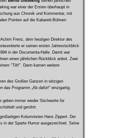
tiert
Bernd Gieseking
seinen jährlichen
eking war einer der Ersten überhaupt in
ischung aus Chronik und Kommentar, mit
den Pointen auf die Kabarett-Bühnen
 Achim Frenz, dem heutigen Direktor des
räsentierte er seinen ersten Jahresrückblick
1994 in der Documenta-Halle. Damit war
hnen einen jährlichen Rückblick anbot. Zwei
seinem "Tilt!". Dann kamen weitere
eren des Großen Ganzen in witzigen
n das Programm „Ab dafür!“ einzigartig.
se geben immer wieder Stichworte für
chüttelt und gerührt.
großartigen Kolumnisten Hans Zippert. Der
is in der Sparte Humor ausgezeichnet. Seine