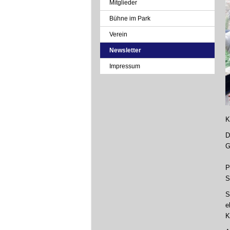
Mitglieder
Bühne im Park
Verein
Newsletter
Impressum
K
D
G
P
S
S
e
K