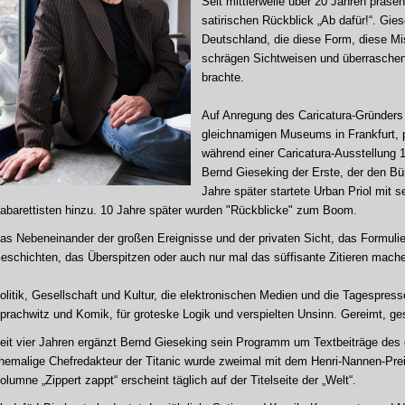
Seit mittlerweile über 20 Jahren präsen
satirischen Rückblick „Ab dafür!“. Gies
Deutschland, die diese Form, diese M
schrägen Sichtweisen und überraschen
brachte.
Auf Anregung des Caricatura-Gründers
gleichnamigen Museums in Frankfurt, p
während einer Caricatura-Ausstellung 
Bernd Gieseking der Erste, der den Bü
Jahre später startete Urban Priol mit 
abarettisten hinzu. 10 Jahre später wurden "Rückblicke" zum Boom.
as Nebeneinander der großen Ereignisse und der privaten Sicht, das Formuli
eschichten, das Überspitzen oder auch nur mal das süffisante Zitieren mache
olitik, Gesellschaft und Kultur, die elektronischen Medien und die Tagespres
prachwitz und Komik, für groteske Logik und verspielten Unsinn. Gereimt, ges
eit vier Jahren ergänzt Bernd Gieseking sein Programm um Textbeiträge des 
hemalige Chefredakteur der Titanic wurde zweimal mit dem Henri-Nannen-Pre
olumne „Zippert zappt“ erscheint täglich auf der Titelseite der „Welt“.