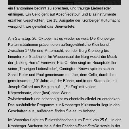
ein Pantomime beginnt zu sprechen, und traurige Liebeslieder
erklingen. Ein Cello geht auf Abschiedstour, und Blasinstrumente
erzählen Geschichten. Die 15. Ausgabe der Kronberger Kulturnacht
verspricht wie gewohnt das Unerwartete.
Am Samstag, 26. Oktober, ist es wieder so weit: Die Kronberger
Kulturinstitutionen präsentieren außergewöhnliche Kleinkunst.
Zwischen 17 Uhr und Mitternacht, von der Burg Kronberg bis
hinunter zur Stadthalle. Im Wappensaal der Burg weckt die Musik
der „Talking Horns“ Fernweh, Elis C. Bihn singt im Recepturkeller
seine „Traurigen Liebeslieder“, Carrington–Brown spielen sich in
Sankt Peter und Paul gemeinsam mit Joe, dem Cello, durch ihre
gemeinsamen „10“ Jahre auf der Bühne, und in der Stadthalle tritt
Joseph Collard aus Belgien auf – „ZicZag“ mit vollem
Körpereinsatz, aber (fast) ohne Worte.
Zwischendurch und nebenan gibt es ebenfalls allerlei zu entdecken.
Das ausführliche Programm zur Kronberger Kulturnacht liegt in den
Geschäften aus, außerdem finden Sie es im Anhang.
Im Vorverkauf gibt es Einlassbändchen zum Preis von 25 € – in der
Kronberger Bücherstube auf der Friedrich-Ebert-Straße sowie in der