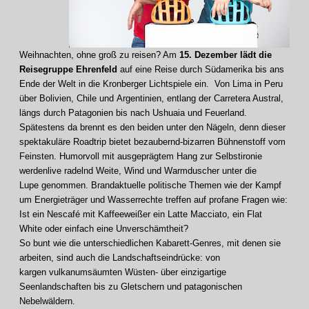
Weihnachten, ohne groß zu reisen? Am
15. Dezember lädt die
Reisegruppe Ehrenfeld
auf eine Reise durch Südamerika bis ans
Ende der Welt in die Kronberger Lichtspiele ein. Von Lima in Peru
über Bolivien, Chile und Argentinien, entlang der Carretera Austral,
längs durch Patagonien bis nach Ushuaia und Feuerland.
Spätestens da brennt es den beiden unter den Nägeln, denn dieser
spektakuläre Roadtrip bietet bezaubernd-bizarren Bühnenstoff vom
Feinsten. Humorvoll mit ausgeprägtem Hang zur Selbstironie
werdenlive radelnd Weite, Wind und Warmduscher unter die
Lupe genommen. Brandaktuelle politische Themen wie der Kampf
um Energieträger und Wasserrechte treffen auf profane Fragen wie:
Ist ein Nescafé mit Kaffeeweißer ein Latte Macciato, ein Flat
White oder einfach eine Unverschämtheit?
So bunt wie die unterschiedlichen Kabarett-Genres, mit denen sie
arbeiten, sind auch die Landschaftseindrücke: von
kargen vulkanumsäumten Wüsten- über einzigartige
Seenlandschaften bis zu Gletschern und patagonischen
Nebelwäldern.