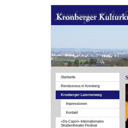
Navigation
Startseite
überspringen
Rendezvous in Kronberg
Kronberger Laternenweg
Impressionen
Kontakt
«Da Capo!» Internationales
Straßentheater-Festival