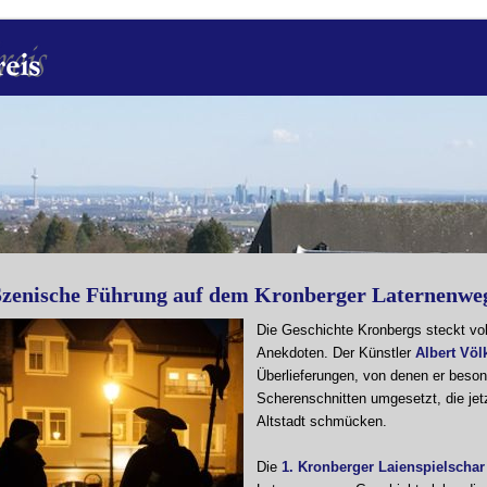
Szenische Führung auf dem Kronberger Laternenwe
Die Geschichte Kronbergs steckt voll
Anekdoten. Der Künstler
Albert Völ
Überlieferungen, von denen er besond
Scherenschnitten umgesetzt, die jet
Altstadt schmücken.
Die
1. Kronberger Laienspielschar