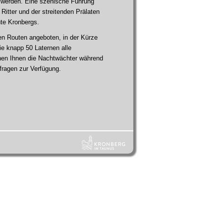
 werden. Eine szenische Führung
n Ritter und der streitenden Prälaten
hte Kronbergs.
n Routen angeboten, in der Kürze
die knapp 50 Laternen alle
ehen Ihnen die Nachtwächter während
fragen zur Verfügung.