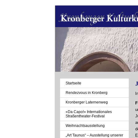
Navigation
Startseite
überspringen
Rendezvous in Kronberg
I
Kronberger Laternenweg
F
u
«Da Capo!» Internationales
J
Straßentheater-Festival
a
Weihnachtsausstellung
d
„Art Taunus“ – Ausstellung unserer
E