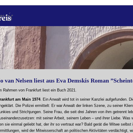
Jo van Nelsen liest aus Eva Demskis Roman ”Schein
m Rahmen von Frankfurt liest ein Buch 2021.
rankfurt am Main 1974
. Ein Anwalt wird tot in seiner Kanzlei aufgefunden.
ngeklärt. Die Polizei ermittelt: Er war Anwalt der linken Szene, zu seiner Klie
unkies und Strichjungen. Seine Frau, die seit drei Jahren von ihm getrennt leb
useinanderzusetzen: mit seiner Arbeit, seinem Leben – und ihrer Liebe. Was 
en sie einmal geliebt hat, der ihr so vertraut war? Bald gerät die Witwe selbst i
rmittlungen, wird der Mitwisserschaft an politischen Aktivitäten verdächtigt, 