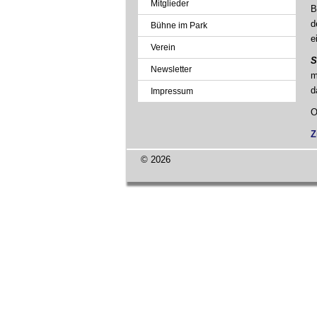
Mitglieder
B
d
Bühne im Park
e
Verein
S
Newsletter
m
d
Impressum
O
Z
© 2026