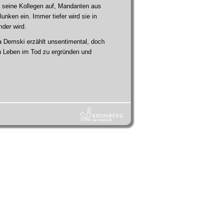
e seine Kollegen auf, Mandanten aus
nken ein. Immer tiefer wird sie in
mder wird.
va Demski erzählt unsentimental, doch
ein Leben im Tod zu ergründen und