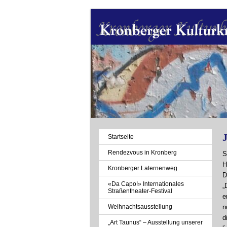
J
Navigation
Startseite
überspringen
Rendezvous in Kronberg
S
H
Kronberger Laternenweg
D
«Da Capo!» Internationales
„
Straßentheater-Festival
e
Weihnachtsausstellung
n
d
„Art Taunus“ – Ausstellung unserer