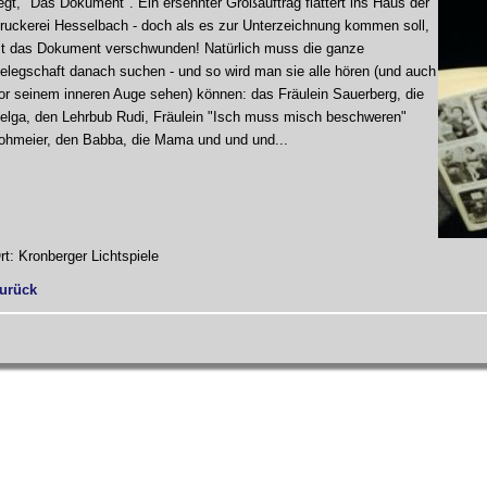
iegt, "Das Dokument". Ein ersehnter Großauftrag flattert ins Haus der
ruckerei Hesselbach - doch als es zur Unterzeichnung kommen soll,
st das Dokument verschwunden! Natürlich muss die ganze
elegschaft danach suchen - und so wird man sie alle hören (und auch
or seinem inneren Auge sehen) können: das Fräulein Sauerberg, die
elga, den Lehrbub Rudi, Fräulein "Isch muss misch beschweren"
ohmeier, den Babba, die Mama und und und...
rt: Kronberger Lichtspiele
urück