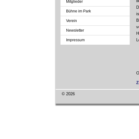
l
Mitglieder
D
Bühne im Park
i
B
Verein
v
Newsletter
H
L
Impressum
O
Z
© 2026