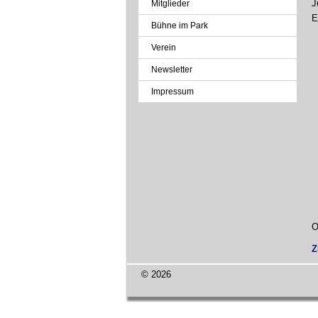
J
Mitglieder
E
Bühne im Park
Verein
Newsletter
Impressum
O
Z
© 2026