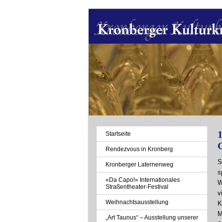
Navigation
Startseite
überspringen
Rendezvous in Kronberg
S
Kronberger Laternenweg
s
«Da Capo!» Internationales
W
Straßentheater-Festival
v
Weihnachtsausstellung
K
M
„Art Taunus“ – Ausstellung unserer