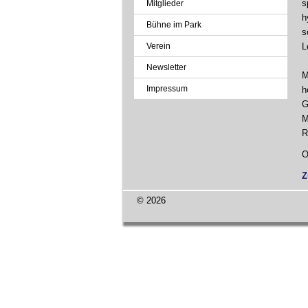
s
Mitglieder
h
Bühne im Park
s
Verein
L
Newsletter
M
Impressum
h
G
M
R
O
Z
© 2026