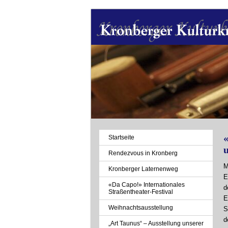
Navigation
Startseite
überspringen
Rendezvous in Kronberg
M
Kronberger Laternenweg
E
«Da Capo!» Internationales
d
Straßentheater-Festival
E
Weihnachtsausstellung
S
d
„Art Taunus“ – Ausstellung unserer