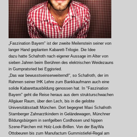
„Faszination Bayern" ist der zweite Meilenstein seiner von
langer Hand geplanten Kabarett-Trilogie. Die Idee
dazu hatte Schafroth nach eigener Aussage im Alter von
sieben Jahren beim Berühren des elektrischen Weidezauns
in Gumpratsried bei Eggisried.
„Das war bewusstseinserweiternd!“, so Schafroth, der im
Rahmen seiner IHK Lehre zum Bankkaufmann auch eine
solide Kabarettausbildung genossen hat. In "Faszination
Bayern" geht die Reise heraus aus dem strukturschwachen
Allgäuer Raum, über den Lech, bis in die gelobte
Universitätsstadt München. Dort begegnet Maxi Schafroth
Starnberger Zahnarztkindern in Geländewagen, Münchner
Bildungsbürgern in senfgelben Cordhosen und hippen
Szene-Pärchen mit Holz-Look-Brillen. Von der BayWa
Ottobeuren bis zum Manufactum Gummistiefel-Regal am