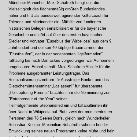
Münchner Marienhof, Maxi Schafroth bringt uns die
Vielseitigkeit des flächenmäßig größten Bundeslandes
näher und tritt als bundesweit agierender Kulturcoach für
Toleranz und Miteinander ein. Mithilfe von fundierten
historischen Belegen sensibilisiert er für die bayerische
Geschichte und klärt auf über den ersten bayerischen
Siedler und Vorvater "Eusebius der Wirbellose" aus dem 9.
Jahrhundert und dessen 40-köpfige Bauernarmee, den
"Frusthaufen", der in der sogenannten "Igelformation"
fußläufig bis nach Damaskus vorgedrungen war.Auf seinem
umgebauten Erbhof schafft Maxi Schafroth Abhilfe für die
Probleme ausgebrannter Leistungsträger. Das
Resozialisierungszentrum für Aussteiger-Banker und das
Gletscherhüttenseminar „Loslassen!“ für überspannte
„Helicoptering Parents“ brachten ihm die Nominierung zum
"Entrepreneur of the Year" seiner
Heimatgemeinde Stephansried ein und katapultierten ihn
über Nacht in Wikipedia auf Platz zwei der prominentesten
Personen des 78 Seelen Dorfs, gleich nach Wunderheiler
Sebastian Kneipp. Maximilian Schafroth scheute bei der
Entwicklung seines neuen Programms keine Mühe und kein