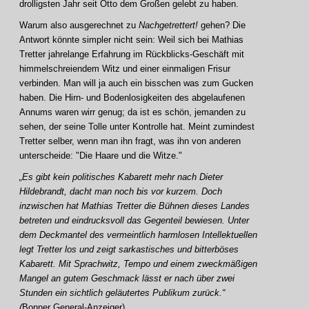
drolligsten Jahr seit Otto dem Großen gelebt zu haben.
Warum also ausgerechnet zu
Nachgetrettert!
gehen? Die
Antwort könnte simpler nicht sein: Weil sich bei Mathias
Tretter jahrelange Erfahrung im Rückblicks-Geschäft mit
himmelschreiendem Witz und einer einmaligen Frisur
verbinden. Man will ja auch ein bisschen was zum Gucken
haben. Die Hirn- und Bodenlosigkeiten des abgelaufenen
Annums waren wirr genug; da ist es schön, jemanden zu
sehen, der seine Tolle unter Kontrolle hat. Meint zumindest
Tretter selber, wenn man ihn fragt, was ihn von anderen
unterscheide: "Die Haare und die Witze."
„Es gibt kein politisches Kabarett mehr nach Dieter
Hildebrandt, dacht man noch bis vor kurzem. Doch
inzwischen hat Mathias Tretter die Bühnen dieses Landes
betreten und eindrucksvoll das Gegenteil bewiesen. Unter
dem Deckmantel des vermeintlich harmlosen Intellektuellen
legt Tretter los und zeigt sarkastisches und bitterböses
Kabarett. Mit Sprachwitz, Tempo und einem zweckmäßigen
Mangel an gutem Geschmack lässt er nach über zwei
Stunden ein sichtlich geläutertes Publikum zurück.“
(
Bonner General-Anzeiger)