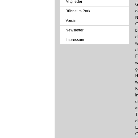
Mitglieder
G
d
Bühne im Park
N
Verein
G
Newsletter
b
a
Impressum
w
a
F
w
g
H
w
K
i
e
e
T
a
E
G