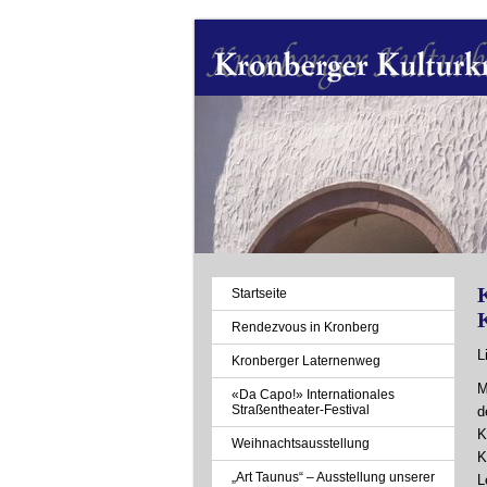
K
Navigation
Startseite
überspringen
Rendezvous in Kronberg
L
Kronberger Laternenweg
M
«Da Capo!» Internationales
Straßentheater-Festival
d
K
Weihnachtsausstellung
K
„Art Taunus“ – Ausstellung unserer
L