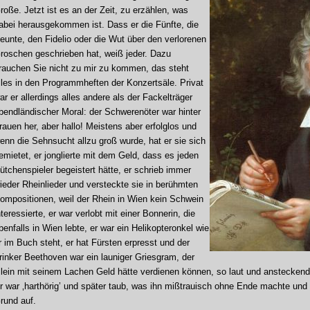
roße. Jetzt ist es an der Zeit, zu erzählen, was
abei herausgekommen ist. Dass er die Fünfte, die
eunte, den Fidelio oder die Wut über den verlorenen
roschen geschrieben hat, weiß jeder. Dazu
rauchen Sie nicht zu mir zu kommen, das steht
lles in den Programmheften der Konzertsäle. Privat
ar er allerdings alles andere als der Fackelträger
bendländischer Moral: der Schwerenöter war hinter
rauen her, aber hallo! Meistens aber erfolglos und
enn die Sehnsucht allzu groß wurde, hat er sie sich
emietet, er jonglierte mit dem Geld, dass es jeden
ütchenspieler begeistert hätte, er schrieb immer
ieder Rheinlieder und versteckte sie in berühmten
ompositionen, weil der Rhein in Wien kein Schwein
nteressierte, er war verlobt mit einer Bonnerin, die
benfalls in Wien lebte, er war ein Helikopteronkel wie
r im Buch steht, er hat Fürsten erpresst und der
rinker Beethoven war ein launiger Griesgram, der
llein mit seinem Lachen Geld hätte verdienen können, so laut und ansteckend
r war ‚harthörig’ und später taub, was ihn mißtrauisch ohne Ende machte und 
rund auf.